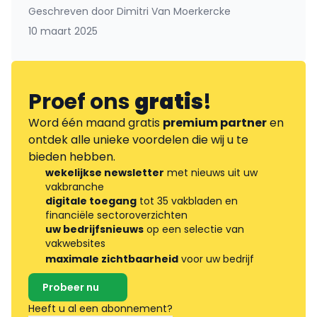
Geschreven door
Dimitri Van Moerkercke
10 maart 2025
Proef ons
gratis
!
Word één maand gratis
premium partner
en
ontdek alle unieke voordelen die wij u te
bieden hebben.
wekelijkse newsletter
met nieuws uit uw
vakbranche
digitale toegang
tot 35 vakbladen en
financiële sectoroverzichten
uw bedrijfsnieuws
op een selectie van
vakwebsites
maximale zichtbaarheid
voor uw bedrijf
Probeer nu
Heeft u al een abonnement?