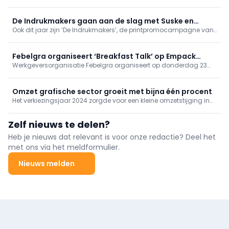
grafische sector in ons land. “Door de digitale massaproductie,
zullen marketeers weer meer kiezen voor drukwerk, anders
verliezen ze impact”, stelt Marc Vandebroucke. Hij ziet vijf
De Indrukmakers gaan aan de slag met Suske en
prioriteiten om de grafische productiebedrijven te versterken.
Ook dit jaar zijn ‘De Indrukmakers’, de printpromocampagne van
Wiske op Boektopia
Febelgra, weer present op Boektopia in Kortrijk Xpo. “Van 25
oktober tot en met 2 november 2025 laten we bezoekers live
ervaren hoe indrukwekkend print écht is”, zegt Kelly De Meuter.
Febelgra organiseert ‘Breakfast Talk’ op Empack
Werkgeversorganisatie Febelgra organiseert op donderdag 23
Mechelen
oktober een ontbijt met een keynote van Steven Stumpf, de
oprichter van het Gentse bedrijf Poppr. De sessie vindt plaats op
de vakbeurs Empack in Mechelen.
Omzet grafische sector groeit met bijna één procent
Het verkiezingsjaar 2024 zorgde voor een kleine omzetstijging in
de Belgische grafische industrie. Volgens cijfers van
sectorfederatie Febelgra steeg de globale sectoromzet met 0,84
Zelf nieuws te delen?
procent naar 2,29 miljard euro.
Heb je nieuws dat relevant is voor onze redactie? Deel het
met ons via het meldformulier.
Nieuws melden