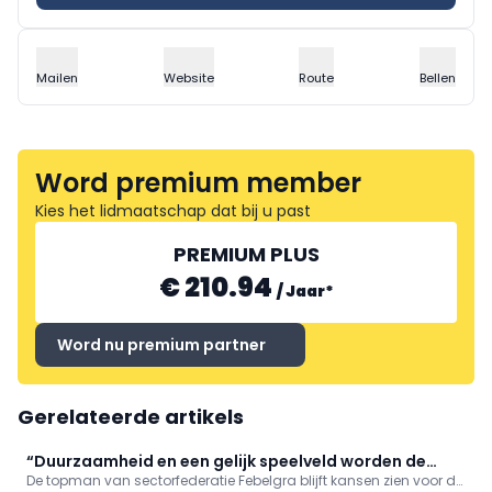
Mailen
Website
Route
Bellen
Word premium member
Kies het lidmaatschap dat bij u past
PREMIUM PLUS
€ 210.94
/
Jaar
*
Word nu premium partner
Gerelateerde artikels
“Duurzaamheid en een gelijk speelveld worden de
De topman van sectorfederatie Febelgra blijft kansen zien voor de
drijvende kracht voor onze sector”